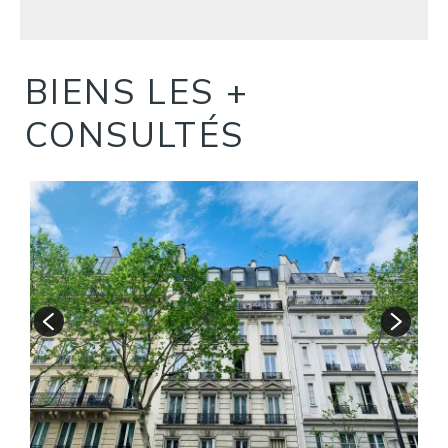
BIENS LES +
CONSULTÉS
S
A
1