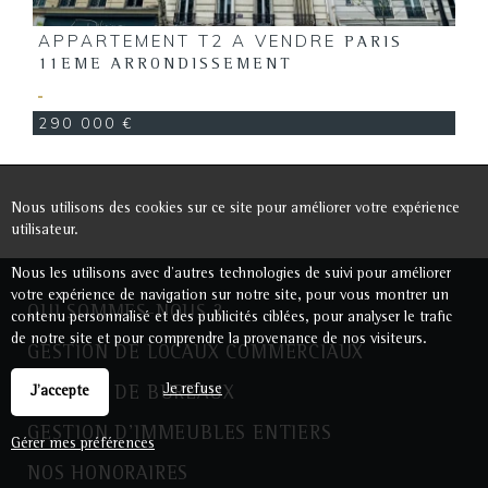
APPARTEMENT T2 A VENDRE
PARIS
11EME ARRONDISSEMENT
290 000 €
Nous utilisons des cookies sur ce site pour améliorer votre expérience
utilisateur.
Nous les utilisons avec d'autres technologies de suivi pour améliorer
votre expérience de navigation sur notre site, pour vous montrer un
QUI SOMMES-NOUS ?
contenu personnalisé et des publicités ciblées, pour analyser le trafic
de notre site et pour comprendre la provenance de nos visiteurs.
GESTION DE LOCAUX COMMERCIAUX
Je refuse
J'accepte
GESTION DE BUREAUX
GESTION D'IMMEUBLES ENTIERS
Gérer mes préférences
NOS HONORAIRES