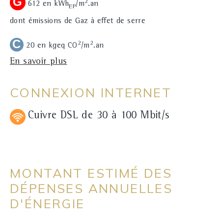
G
2
612
en kWh
/m
.an
EP
dont émissions de Gaz à effet de serre
C
2
2
20
en kgeq CO
/m
.an
En savoir plus
CONNEXION INTERNET
Cuivre DSL
de 30 à 100 Mbit/s
MONTANT ESTIMÉ DES
DÉPENSES ANNUELLES
D'ÉNERGIE