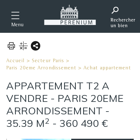
Menu
Accueil
>
Secteur Paris
>
Paris 20eme Arrondissement
>
Achat appartement
APPARTEMENT T2 A
VENDRE
-
PARIS 20EME
ARRONDISSEMENT
-
2
35.39 M
-
360 490 €