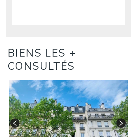
BIENS LES +
CONSULTÉS
S
A
1