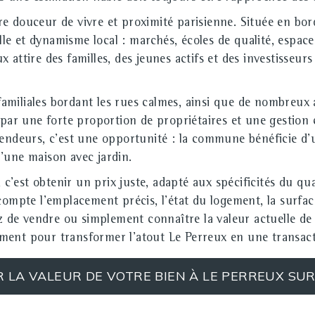
e douceur de vivre et proximité parisienne. Située en bor
lle et dynamisme local : marchés, écoles de qualité, espaces
 attire des familles, des jeunes actifs et des investisseu
ns familiales bordant les rues calmes, ainsi que de nombr
e par une forte proportion de propriétaires et une gesti
endeurs, c'est une opportunité : la commune bénéficie d'un
'une maison avec jardin.
, c'est obtenir un prix juste, adapté aux spécificités du qu
 compte l'emplacement précis, l'état du logement, la surf
gez de vendre ou simplement connaître la valeur actuelle d
ment pour transformer l'atout Le Perreux en une transact
R LA VALEUR DE VOTRE BIEN À LE PERREUX SU