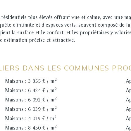
ésidentiels plus élevés offrant vue et calme, avec une maj
quête d'intimité et d'espaces verts, souvent composé de fa
ient la surface et le confort, et les propriétaires y valorise
estimation précise et attractive.
ILIERS DANS LES COMMUNES PRO
2
Maisons : 3 855 € / m
Ap
2
Maisons : 6 424 € / m
Ap
2
Maisons : 6 092 € / m
Ap
2
Maisons : 6 039 € / m
Ap
2
Maisons : 4 019 € / m
Ap
2
Maisons : 8 450 € / m
Ap