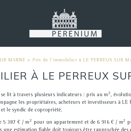
SUR MARNE
>
Prix de l'immobilier à LE PERREUX SUR 
BILIER À LE PERREUX S
2
lit à travers plusieurs indicateurs : prix au m
, évoluti
agne les propriétaires, acheteurs et investisseurs à L
e et le syndic de copropriété.
2
2
de
5 387 € / m
pour un appartement et de
6 916 € / m
p
une estimation fiable doit toujours être rapprochée des 