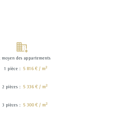
x moyen des appartements
2
1 pièce :
5 816 € / m
2
2 pièces :
5 336 € / m
2
3 pièces :
5 300 € / m