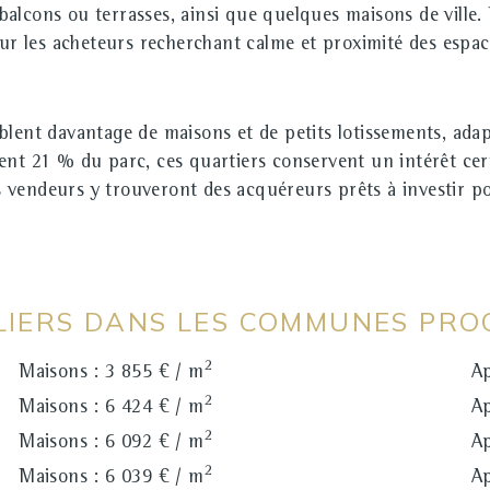
lcons ou terrasses, ainsi que quelques maisons de ville. L
our les acheteurs recherchant calme et proximité des espac
lent davantage de maisons et de petits lotissements, adapté
nt 21 % du parc, ces quartiers conservent un intérêt certa
s vendeurs y trouveront des acquéreurs prêts à investir pou
ILIERS DANS LES COMMUNES PRO
2
Maisons : 3 855 € / m
Ap
2
Maisons : 6 424 € / m
Ap
2
Maisons : 6 092 € / m
Ap
2
Maisons : 6 039 € / m
Ap