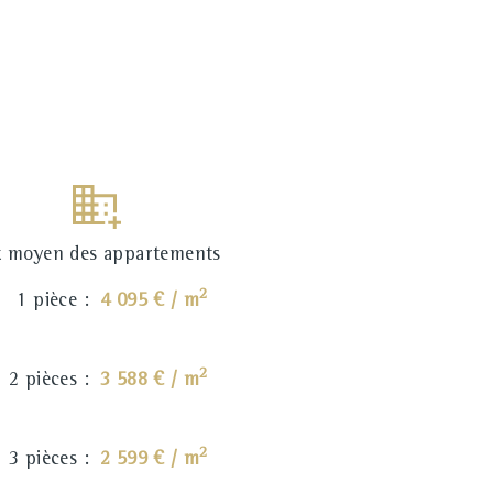
x moyen des appartements
2
1 pièce :
4 095 € / m
2
2 pièces :
3 588 € / m
2
3 pièces :
2 599 € / m