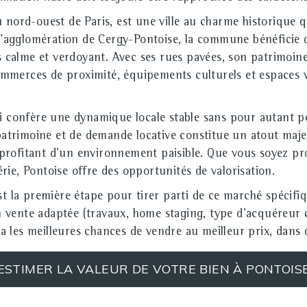
ord-ouest de Paris, est une ville au charme historique qui a
 l'agglomération de Cergy-Pontoise, la commune bénéficie d
s calme et verdoyant. Avec ses rues pavées, son patrimoine
 commerces de proximité, équipements culturels et espaces v
i confère une dynamique locale stable sans pour autant pe
e patrimoine et de demande locative constitue un atout maj
profitant d'un environnement paisible. Que vous soyez pr
ie, Pontoise offre des opportunités de valorisation.
st la première étape pour tirer parti de ce marché spécifi
en vente adaptée (travaux, home staging, type d'acquéreur ci
les meilleures chances de vendre au meilleur prix, dans d
ESTIMER LA VALEUR DE VOTRE BIEN À PONTOIS