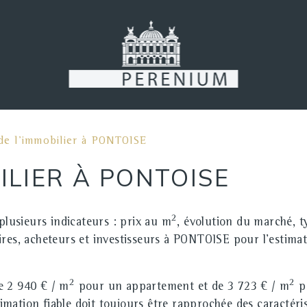
 de l'immobilier à PONTOISE
BILIER À PONTOISE
2
plusieurs indicateurs : prix au m
, évolution du marché, t
 acheteurs et investisseurs à PONTOISE pour l'estimation 
2
2
de
2 940 € / m
pour un appartement et de
3 723 € / m
p
mation fiable doit toujours être rapprochée des caractéri