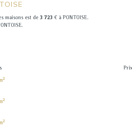
NTOISE
s maisons est de
3 723
€ à PONTOISE.
PONTOISE.
s
Pri
2
 m
2
 m
2
 m