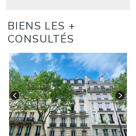
BIENS LES +
CONSULTÉS
S
A
1