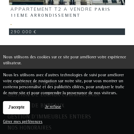
APPARTEMENT T2 A VENDRE
PARIS
11EME ARRONDISSEMENT
290 000 €
Nous utilisons des cookies sur ce site pour améliorer votre expérience
utilisateur.
Nous les utilisons avec d'autres technologies de suivi pour améliorer
votre expérience de navigation sur notre site, pour vous montrer un
QUI SOMMES-NOUS ?
contenu personnalisé et des publicités ciblées, pour analyser le trafic
de notre site et pour comprendre la provenance de nos visiteurs.
GESTION DE LOCAUX COMMERCIAUX
GESTION DE BUREAUX
Je refuse
J'accepte
GESTION D'IMMEUBLES ENTIERS
Gérer mes préférences
NOS HONORAIRES