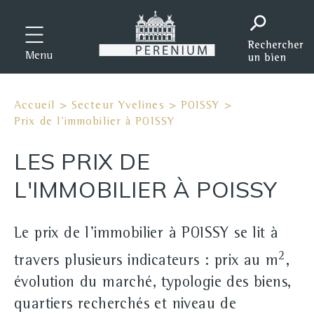
Menu
Accueil
>
Secteur Yvelines
>
POISSY
>
Prix de l'immobilier à POISSY
LES PRIX DE
L'IMMOBILIER À POISSY
Le prix de l'immobilier à POISSY se lit à
2
travers plusieurs indicateurs : prix au m
,
évolution du marché, typologie des biens,
quartiers recherchés et niveau de