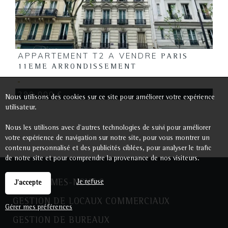
APPARTEMENT T2 A VENDRE
PARIS
11EME ARRONDISSEMENT
290 000 €
Nous utilisons des cookies sur ce site pour améliorer votre expérience
utilisateur.
Nous les utilisons avec d'autres technologies de suivi pour améliorer
votre expérience de navigation sur notre site, pour vous montrer un
contenu personnalisé et des publicités ciblées, pour analyser le trafic
de notre site et pour comprendre la provenance de nos visiteurs.
Je refuse
QUI SOMMES-NOUS ?
J'accepte
GESTION DE LOCAUX COMMERCIAUX
Gérer mes préférences
GESTION DE BUREAUX