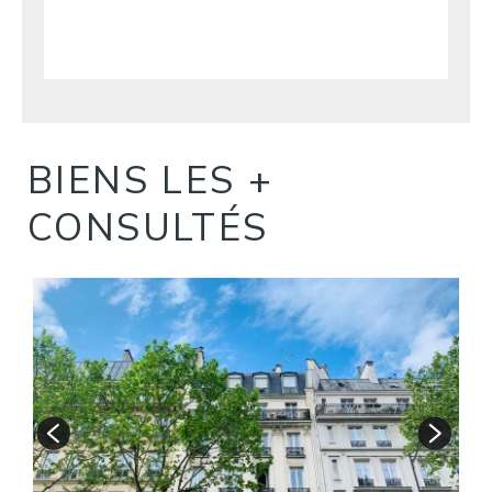
BIENS LES +
CONSULTÉS
S
A
1