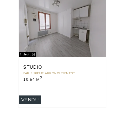
5 photo(s)
STUDIO
PARIS 18EME ARRONDISSEMENT
2
10.64 M
VENDU