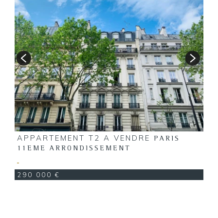
A
1
APPARTEMENT T2 A VENDRE
PARIS
11EME ARRONDISSEMENT
290 000 €