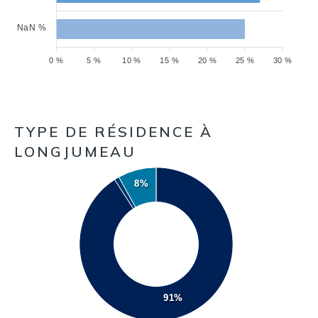
NaN %
0 %
5 %
10 %
15 %
20 %
25 %
30 %
TYPE DE RÉSIDENCE À
LONGJUMEAU
8%
91%