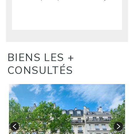
BIENS LES +
CONSULTÉS
S
A
1