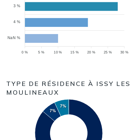
3 %
4 %
NaN %
0 %
5 %
10 %
15 %
20 %
25 %
30 %
TYPE DE RÉSIDENCE À ISSY LES
MOULINEAUX
7%
7%