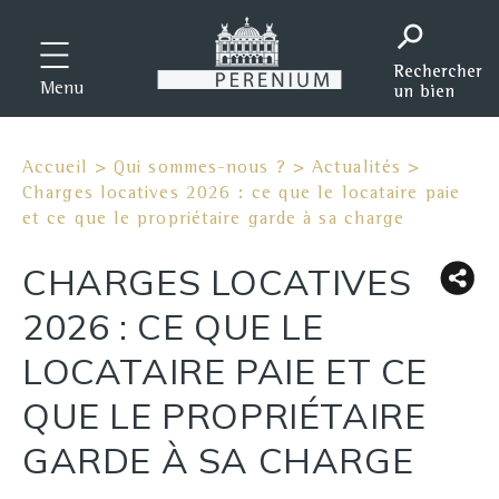
Menu
Accueil
>
Qui sommes-nous ?
>
Actualités
>
Charges locatives 2026 : ce que le locataire paie
et ce que le propriétaire garde à sa charge
CHARGES LOCATIVES
2026 : CE QUE LE
LOCATAIRE PAIE ET CE
QUE LE PROPRIÉTAIRE
GARDE À SA CHARGE