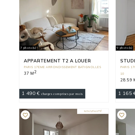
7 photo(s)
9 photo(s)
APPARTEMENT T2 A LOUER
STUDI
PARIS 17EME ARRONDISSEMENT BATIGNOLLES
PARIS 1
2
37 M
10
28.59 
1 490 €
1 165 
charges comprises par mois