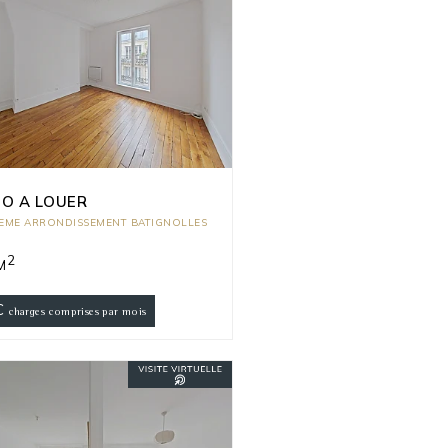
O A LOUER
7EME ARRONDISSEMENT BATIGNOLLES
2
M
€
charges comprises par mois