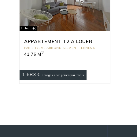
8 photo(s)
APPARTEMENT T2 A LOUER
PARIS 17EME ARRONDISSEMENT TERNES 6
2
41.76 M
1 683 €
charges comprises par mois