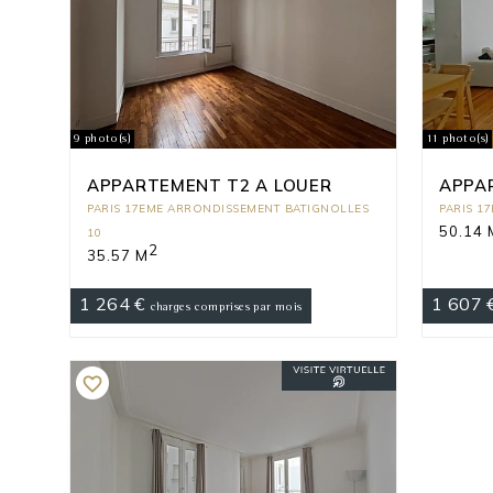
9 photo(s)
11 photo(s)
APPARTEMENT T2 A LOUER
APPA
PARIS 17EME ARRONDISSEMENT BATIGNOLLES
PARIS 1
50.14 
10
2
35.57 M
1 264 €
1 607 
charges comprises par mois