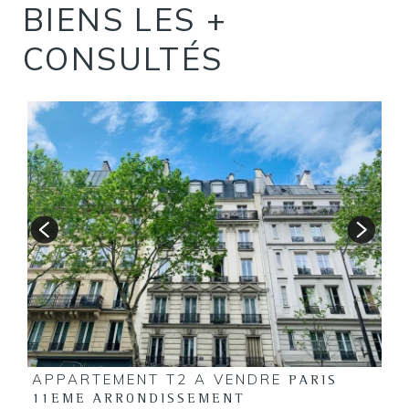
BIENS LES +
CONSULTÉS
S
A
1
APPARTEMENT T2 A VENDRE
PARIS
11EME ARRONDISSEMENT