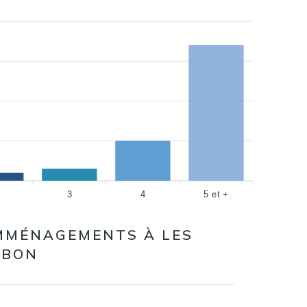
3
4
5 et +
MMÉNAGEMENTS À LES
RBON