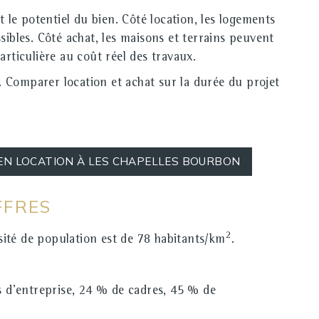
 le potentiel du bien. Côté
location
, les logements
ssibles. Côté
achat
, les maisons et terrains peuvent
rticulière au coût réel des travaux.
hé. Comparer
location
et
achat
sur la durée du projet
EN LOCATION À LES CHAPELLES BOURBON
FFRES
2
nsité de population est de 78 habitants/km
.
s d'entreprise, 24 % de cadres, 45 % de