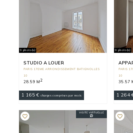
9 photo(s)
9 photo(s)
STUDIO A LOUER
APPA
PARIS 17EME ARRONDISSEMENT BATIGNOLLES
PARIS 1
10
10
2
28.59 M
35.57 
1 165 €
1 264 
charges comprises par mois