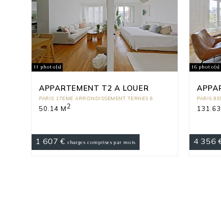
11 photo(s)
16 photo(s)
APPARTEMENT T2 A LOUER
APPA
PARIS 17EME ARRONDISSEMENT TERNES 6
PARIS 8
2
50.14 M
131.63
1 607 €
4 356 
charges comprises par mois