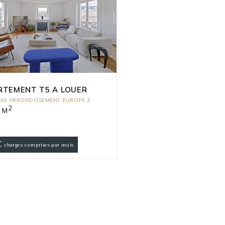
RTEMENT T5 A LOUER
EME ARRONDISSEMENT EUROPE 3
2
 M
€
charges comprises par mois