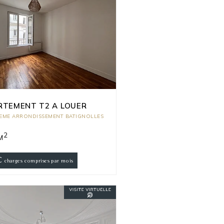
RTEMENT T2 A LOUER
7EME ARRONDISSEMENT BATIGNOLLES
2
M
€
charges comprises par mois