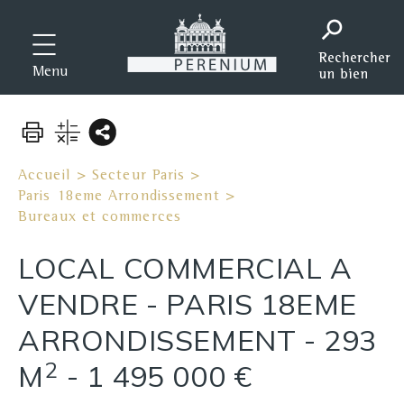
Menu
Accueil
>
Secteur Paris
>
Paris 18eme Arrondissement
>
Bureaux et commerces
LOCAL COMMERCIAL A
VENDRE
-
PARIS 18EME
ARRONDISSEMENT
-
293
2
M
-
1 495 000 €