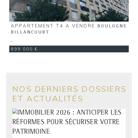
APPARTEMENT T4 A VENDRE
A
BOULOGNE
BILLANCOURT
1
899 000 €
1
NOS DERNIERS DOSSIERS
ET ACTUALITÉS