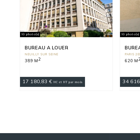
10 photo(s)
10 photo(s)
BUREAU A LOUER
BURE
NEUILLY SUR SEINE
PARIS 2
2
389 M
620 M
17 180,83 €
34 616
HC et HT par mois