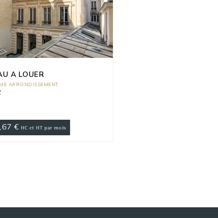
AU A LOUER
EME ARRONDISSEMENT
2
,67 €
HC et HT par mois