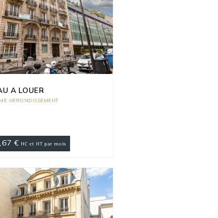
AU A LOUER
EME ARRONDISSEMENT
,67 €
HC et HT par mois