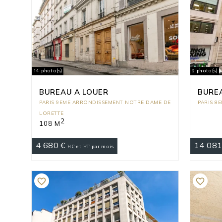
14 photo(s)
9 photo(s)
BUREAU A LOUER
BURE
PARIS 9EME ARRONDISSEMENT NOTRE DAME DE
PARIS 8
LORETTE
2
108 M
4 680 €
14 081
HC et HT par mois