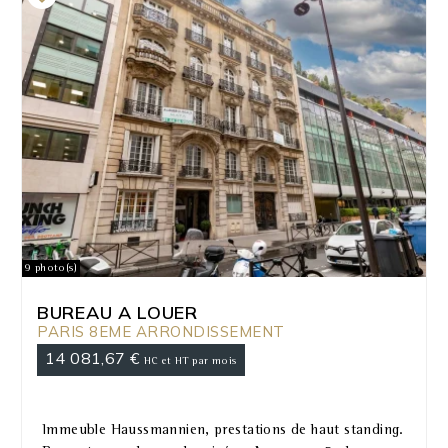
9 photo(s)
BUREAU A LOUER
PARIS 8EME ARRONDISSEMENT
14 081,67 €
HC et HT par mois
Immeuble Haussmannien, prestations de haut standing.