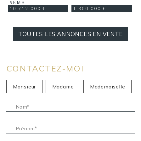
5EME
10 712 000 €
1 300 000 €
ARRONDISSEMENT
TOUTES LES ANNONCES EN VENTE
CONTACTEZ-MOI
Civilité :
Monsieur
Madame
Mademoiselle
Nom* :
Prénom* :