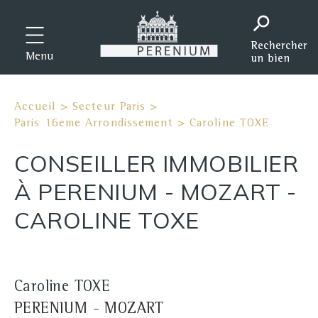
Menu
Accueil
>
Secteur Paris
>
Paris 16eme Arrondissement
>
Caroline TOXE
CONSEILLER IMMOBILIER
À PERENIUM - MOZART -
CAROLINE TOXE
Caroline TOXE
PERENIUM - MOZART