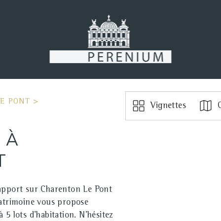
E PONT
>
Vignettes
C
 À
T
rapport sur Charenton Le Pont
Patrimoine vous propose
 5 lots d'habitation. N'hésitez