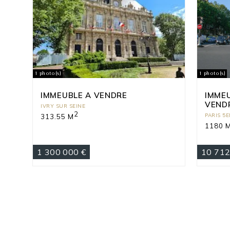
1 photo(s)
1 photo(s)
IMMEUBLE A VENDRE
IMME
VEND
IVRY SUR SEINE
2
PARIS 5
313.55 M
1180 
1 300 000 €
10 712