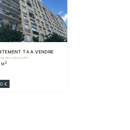
RTEMENT T4 A VENDRE
NE BILLANCOURT
2
 M
0 €