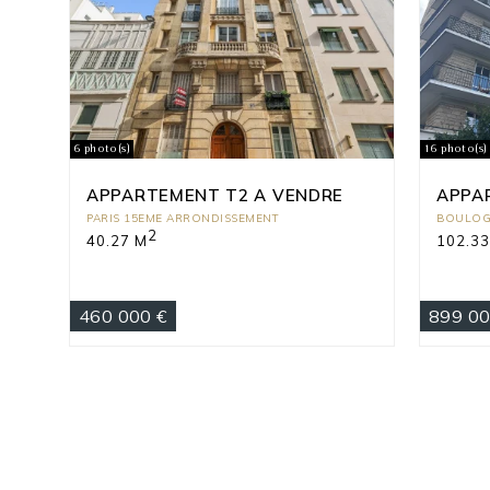
6 photo(s)
16 photo(s)
APPARTEMENT T2 A VENDRE
APPA
PARIS 15EME ARRONDISSEMENT
BOULOG
2
40.27 M
102.33
460 000 €
899 00