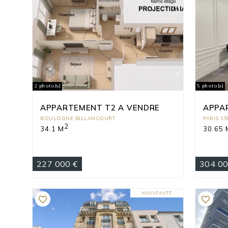
2 photo(s)
5 photo(s)
APPARTEMENT T2 A VENDRE
APPA
BOULOGNE BILLANCOURT
PARIS 1
2
34.1 M
30.65 
227 000 €
304 00